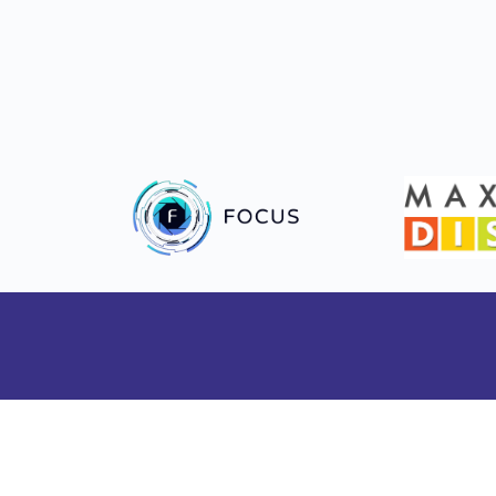
towarzyszenie Abstynentów
Dokumenty PSA
Statut
o 11, 60-706 Poznań
Polityka prywatności
 03
Regulamin