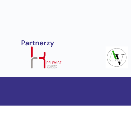
Partnerzy
Poznańskie S
ul. Małeckieg
+48 61 223 03