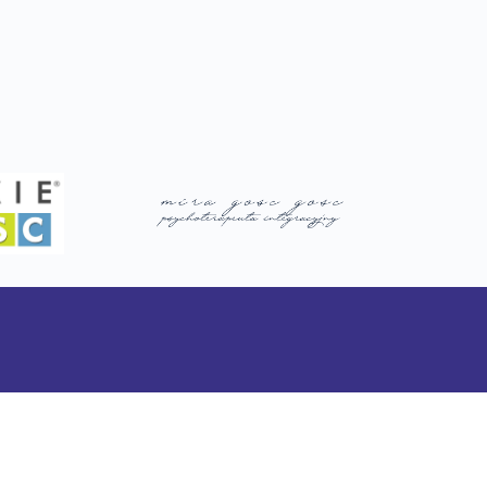
Mityngi AA/NA:
Wtorek 18:00-20:00 Quo Vadis (AA)
Czwartek 19:00-21:00 Panta Rhei (NA)
Piątek 18:00-20:00 Dromader (AA)
Niedziela 18:00-19:00 Łazarz (AA)