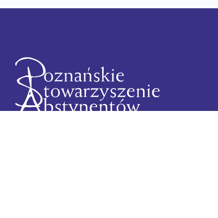
Poznańskie Stowarzyszenie Abstynentów
ul. Małeckiego 11, 60-706 Poznań
+48 61 223 03 03
abstynencipoznan@wp.pl
NIP 7792139756, REGON 639781729
KRS 0000065985