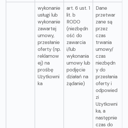
wykonanie
art. 6 ust. 1
Dane
usługi lub
lit. b
przetwar
wykonanie
RODO
zane są
zawartej
(niezbędn
przez
umowy,
ość do
czas
przesłanie
zawarcia
trwania
oferty (np.
i/lub
umowy/
reklamow
wykonania
czas
ej) na
umowy lub
niezbędn
prośbę
podjęcie
y do
Użytkowni
działań na
przesłania
ka
żądanie)
oferty i
odpowied
zi
Użytkowni
ka, a
następnie
czas do