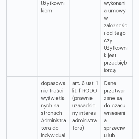
Użytkowni
wykonani
kiem
a umowy
w
zależnośc
i od tego
czy
Użytkowni
k jest
przedsięb
iorcą
dopasowa
art. 6 ust. 1
Dane
nie treści
lit. f RODO
przetwar
wyświetla
(prawnie
zane są
nych na
uzasadnio
do czasu
stronach
ny interes
wniesieni
Administra
administra
a
tora do
tora)
sprzeciw
indywidual
u lub