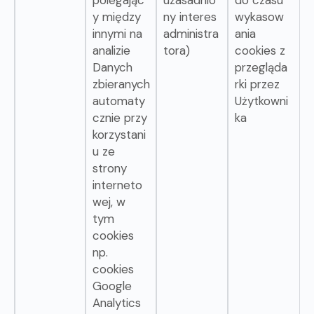
polegając
uzasadnio
do czasu
y między
ny interes
wykasow
innymi na
administra
ania
analizie
tora)
cookies z
Danych
przegląda
zbieranych
rki przez
automaty
Użytkowni
cznie przy
ka
korzystani
u ze
strony
interneto
wej, w
tym
cookies
np.
cookies
Google
Analytics