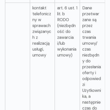
kontakt
art. 6 ust. 1
Dane
telefonicz
lit. b
przetwar
ny w
RODO
zane są
sprawach
(niezbędn
przez
związanyc
ość do
czas
h z
zawarcia
trwania
realizacją
i/lub
umowy/
usługi,
wykonania
czas
umowy
umowy)
niezbędn
y do
przesłania
oferty i
odpowied
zi
Użytkowni
ka, a
następnie
czas do