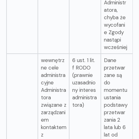
Administr
atora,
chyba że
wycofani
e Zgody
nastąpi
wcześniej
wewnętrz
6 ust. 1 lit.
Dane
ne cele
f RODO
przetwar
administra
(prawnie
zane są
cyjne
uzasadnio
do
Administra
ny interes
momentu
tora
administra
ustania
związane z
tora)
podstawy
zarządzani
przetwar
em
zania 2
kontaktem
lata lub 6
z
lat od