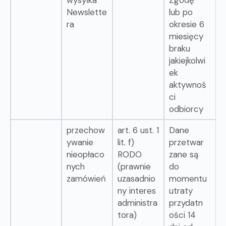
wysyłka
Zgodę
Newslette
lub po
ra
okresie 6
miesięcy
braku
jakiejkolwi
ek
aktywnoś
ci
odbiorcy
przechow
art. 6 ust. 1
Dane
ywanie
lit. f)
przetwar
nieopłaco
RODO
zane są
nych
(prawnie
do
zamówień
uzasadnio
momentu
ny interes
utraty
administra
przydatn
tora)
ości 14