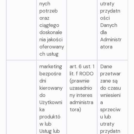
nych
utraty
potrzeb
przydatn
oraz
ości
ciągłego
Danych
doskonale
dla
nia jakości
Administr
oferowany
atora
ch usług
marketing
art. 6 ust. 1
Dane
bezpośre
lit. f RODO
przetwar
dni
(prawnie
zane są
kierowany
uzasadnio
do czasu
do
ny interes
wniesieni
Użytkowni
administra
a
ka
tora)
sprzeciw
produktó
u lub
w lub
utraty
Usług lub
przydatn