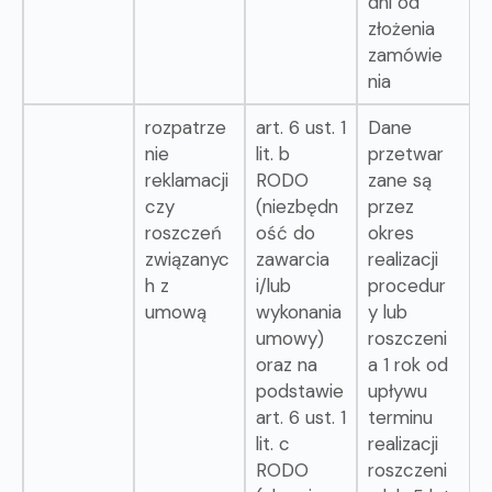
dni od
złożenia
zamówie
nia
rozpatrze
art. 6 ust. 1
Dane
nie
lit. b
przetwar
reklamacji
RODO
zane są
czy
(niezbędn
przez
roszczeń
ość do
okres
związanyc
zawarcia
realizacji
h z
i/lub
procedur
umową
wykonania
y lub
umowy)
roszczeni
oraz na
a 1 rok od
podstawie
upływu
art. 6 ust. 1
terminu
lit. c
realizacji
RODO
roszczeni