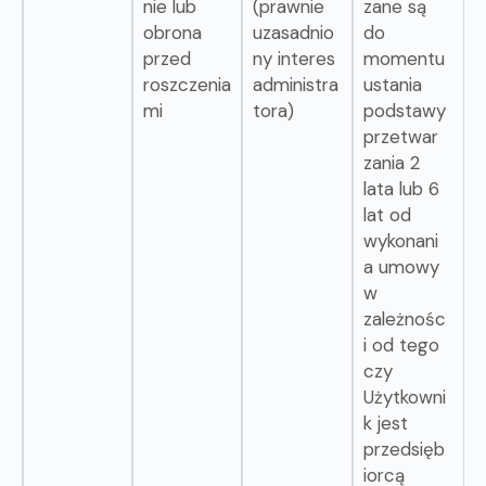
nie lub
(prawnie
zane są
obrona
uzasadnio
do
przed
ny interes
momentu
roszczenia
administra
ustania
mi
tora)
podstawy
przetwar
zania 2
lata lub 6
lat od
wykonani
a umowy
w
zależnośc
i od tego
czy
Użytkowni
k jest
przedsięb
iorcą