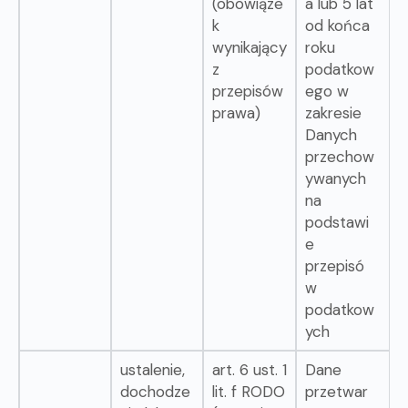
(obowiąze
a lub 5 lat
k
od końca
wynikający
roku
z
podatkow
przepisów
ego w
prawa)
zakresie
Danych
przechow
ywanych
na
podstawi
e
przepisó
w
podatkow
ych
ustalenie,
art. 6 ust. 1
Dane
dochodze
lit. f RODO
przetwar