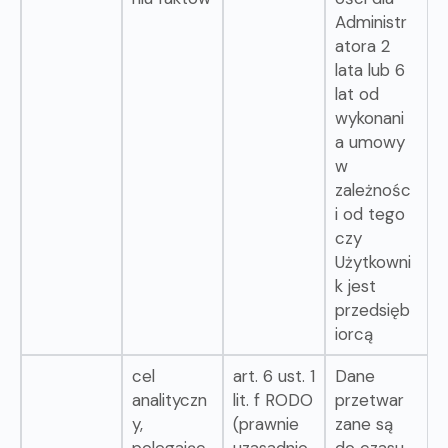
Administr
atora 2
lata lub 6
lat od
wykonani
a umowy
w
zależnośc
i od tego
czy
Użytkowni
k jest
przedsięb
iorcą
cel
art. 6 ust. 1
Dane
analityczn
lit. f RODO
przetwar
y,
(prawnie
zane są