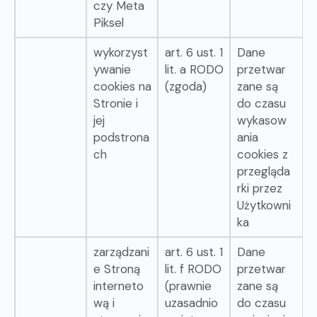
czy Meta
Piksel
wykorzyst
art. 6 ust. 1
Dane
ywanie
lit. a RODO
przetwar
cookies na
(zgoda)
zane są
Stronie i
do czasu
jej
wykasow
podstrona
ania
ch
cookies z
przegląda
rki przez
Użytkowni
ka
zarządzani
art. 6 ust. 1
Dane
e Stroną
lit. f RODO
przetwar
interneto
(prawnie
zane są
wą i
uzasadnio
do czasu