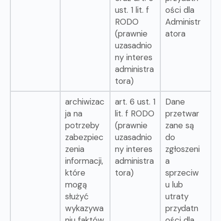
ust. 1 lit. f
ości dla
RODO
Administr
(prawnie
atora
uzasadnio
ny interes
administra
tora)
archiwizac
art. 6 ust. 1
Dane
ja na
lit. f RODO
przetwar
potrzeby
(prawnie
zane są
zabezpiec
uzasadnio
do
zenia
ny interes
zgłoszeni
informacji,
administra
a
które
tora)
sprzeciw
mogą
u lub
służyć
utraty
wykazywa
przydatn
niu faktów
ości dla