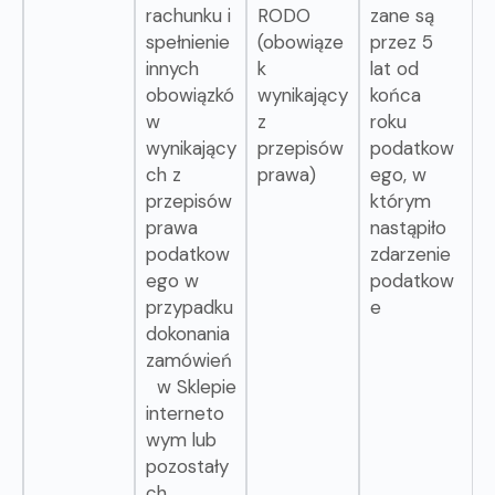
rachunku i
RODO
zane są
spełnienie
(obowiąze
przez 5
innych
k
lat od
obowiązkó
wynikający
końca
w
z
roku
wynikający
przepisów
podatkow
ch z
prawa)
ego, w
przepisów
którym
prawa
nastąpiło
podatkow
zdarzenie
ego w
podatkow
przypadku
e
dokonania
zamówień
w Sklepie
interneto
wym lub
pozostały
ch