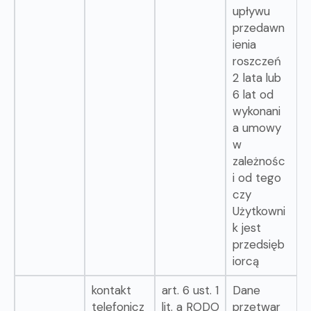
upływu
przedawn
ienia
roszczeń
2 lata lub
6 lat od
wykonani
a umowy
w
zależnośc
i od tego
czy
Użytkowni
k jest
przedsięb
iorcą
kontakt
art. 6 ust. 1
Dane
telefonicz
lit. a RODO
przetwar