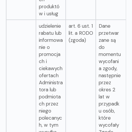
produktó
w i usług
udzielenie
art. 6 ust. 1
Dane
rabatu lub
lit. a RODO
przetwar
informowa
(zgoda)
zane są
nie o
do
promocja
momentu
ch i
wycofani
ciekawych
a zgody,
ofertach
następnie
Administra
przez
tora lub
okres 2
podmiota
lat w
ch przez
przypadk
niego
u osób,
polecanyc
które
h, w tym
wycofały