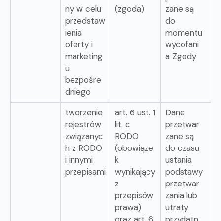
ny w celu
(zgoda)
zane są
przedstaw
do
ienia
momentu
oferty i
wycofani
marketing
a Zgody
u
bezpośre
dniego
tworzenie
art. 6 ust. 1
Dane
rejestrów
lit. c
przetwar
związanyc
RODO
zane są
h z RODO
(obowiąze
do czasu
i innymi
k
ustania
przepisami
wynikający
podstawy
z
przetwar
przepisów
zania lub
prawa)
utraty
oraz art. 6
przydatn