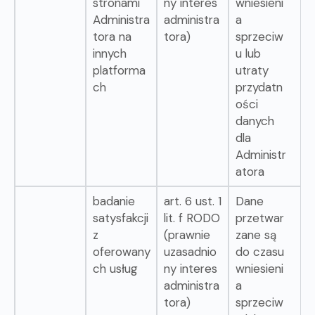
stronami
ny interes
wniesieni
Administra
administra
a
tora na
tora)
sprzeciw
innych
u lub
platforma
utraty
ch
przydatn
ości
danych
dla
Administr
atora
badanie
art. 6 ust. 1
Dane
satysfakcji
lit. f RODO
przetwar
z
(prawnie
zane są
oferowany
uzasadnio
do czasu
ch usług
ny interes
wniesieni
administra
a
tora)
sprzeciw