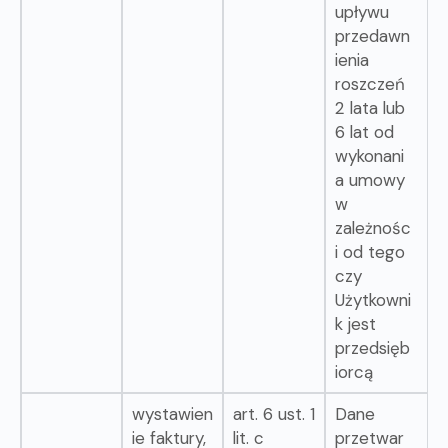
upływu
przedawn
ienia
roszczeń
2 lata lub
6 lat od
wykonani
a umowy
w
zależnośc
i od tego
czy
Użytkowni
k jest
przedsięb
iorcą
wystawien
art. 6 ust. 1
Dane
ie faktury,
lit. c
przetwar