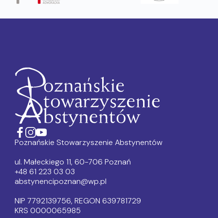
Poznańskie Stowarzyszenie Abstynentów
ul. Małeckiego 11, 60-706 Poznań
+48 61 223 03 03
abstynencipoznan@wp.pl
NIP 7792139756, REGON 639781729
KRS 0000065985