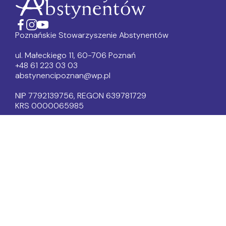
Poznańskie Stowarzyszenie Abstynentów
ul. Małeckiego 11, 60-706 Poznań
+48 61 223 03 03
abstynencipoznan@wp.pl
NIP 7792139756, REGON 639781729
KRS 0000065985
Konto PKO BP I Oddział Poznań
69 1020 4027 0000 1702 0305 8419
Dokumenty PSA
Statut
Polityka prywatności
Regulamin
Regulamin sklepu
Mityngi AA/NA:
Wtorek 18:00-20:00 Quo Vadis (AA)
Czwartek 19:00-21:00 Panta Rhei (NA)
Piątek 18:00-20:00 Dromader (AA)