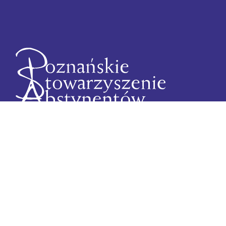
Poznańskie Stowarzyszenie Abstynentów
ul. Małeckiego 11, 60-706 Poznań
+48 61 223 03 03
abstynencipoznan@wp.pl
NIP 7792139756, REGON 639781729
KRS 0000065985
Konto PKO BP I Oddział Poznań