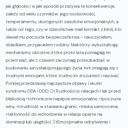
jak głęboko i w jaki sposób przeżywa te konsekwencje,
zależy od wielu czynników: jego osobowości,
temperamentu, dostępnych zasobów emocjonalnych, a
także od tego, czy w dzieciństwie miał kontakt z kimś, kto
dawał mu poczucie bezpieczeństwa – nauczycielem,
dziadkiem, przyjacielem rodziny. Niektórzy wykształcają
mechanizmy obronne, które przez lata pomagają im
przetrwać, ale z czasem zaczynają przeszkadzać w
budowaniu satysfakcjonującego życia. Inni zmagają się z
trudnymi emocjami, które trudno im zrozumieć i nazwać.
Poniżej przedstawię najczęstsze objawy i skutki
syndromu DDA i DDD: tTrudności w relacjach i lęk przed
bliskością •tchroniczne napięcie emocjonalne, •tpoczucie
winy, •ttrudność w stawianiu granic, •tniska samoocena,
•tskłonność do wchodzenia w relacje oparte na
dominacji lub uległości. tEmocjonalne odrętwienie i