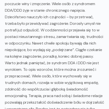
poczucie winy i zmęczenie. Wiele osób z syndromem
DDA/DDD żyje w stanie chronicznego napięcia.
Dzieciństwo nauczyło ich czujności – by przetrwać,
trzeba było przewidywać zagrożenie. Dorosły umysł nie
potrafi już odpuścić. W codzienności przejawia się to w
postaci nieustannego stresu, zamartwiania się, trudności
w odpoczynku. Nawet chwile spokoju bywają dla nich
niepokojące, bo wydają się „podejrzane”. Ciągłe czekanie
na kolejne zagrożenie, porażkę, koniec dobrej passy.
Warto jednak pamiętać, że syndrom DDA i DDD nie jest
wyrokiem. To opis wzorców, które można zrozumieć i
przepracować. Wiele osób, które wychowały się w
trudnych domach, rozwija w sobie wyjątkową empatię,
zdolność do współczucia i głęboką świadomość
emocjonalną. Terapia, praca nad sobą i świadome relacje
pozwalają przekształcić doświadczenie bólu w dojrzałość
i wewnętrzną siłę. Bardzo jest to potrzebne nie tylko