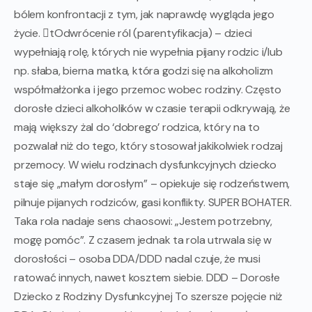
bólem konfrontacji z tym, jak naprawdę wygląda jego
życie. tOdwrócenie ról (parentyfikacja) – dzieci
wypełniają rolę, których nie wypełnia pijany rodzic i/lub
np. słaba, bierna matka, która godzi się na alkoholizm
współmałżonka i jego przemoc wobec rodziny. Często
dorosłe dzieci alkoholików w czasie terapii odkrywają, że
mają większy żal do ‘dobrego’ rodzica, który na to
pozwalał niż do tego, który stosował jakikolwiek rodzaj
przemocy. W wielu rodzinach dysfunkcyjnych dziecko
staje się „małym dorosłym” – opiekuje się rodzeństwem,
pilnuje pijanych rodziców, gasi konflikty. SUPER BOHATER.
Taka rola nadaje sens chaosowi: „Jestem potrzebny,
mogę pomóc”. Z czasem jednak ta rola utrwala się w
dorosłości – osoba DDA/DDD nadal czuje, że musi
ratować innych, nawet kosztem siebie. DDD – Dorosłe
Dziecko z Rodziny Dysfunkcyjnej To szersze pojęcie niż