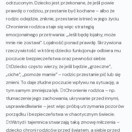
odrzuconym. Dziecko jest przekonane, że jeśli powie
prawdę o rodzicu, przestanie być kochane – albo że
rodzic odejdzie, zniknie, przestanie istnieć w jego życiu.
Chronienie rodzica staje się więc strategią
emocjonalnego przetrwania: „Jeśli będę lojalny, może
mnie nie zostawi”. Lojalność ponad prawdę. Skrzywiona
rzeczywistość w której dziecko funkcjonuje odbiera mu
poczucie bezpieczeństwa oraz pewności siebie.
tDziecko często wierzy, że jeśli będzie „grzeczne”,
„ciche”, „pomoże mamie” – rodzic przestanie pić lub się
zmieni. To daje złudne poczucie wpływu na sytuację, a
tym samym zmniejsza lęk. tChronienie rodzica – np.
tłumaczenie jego zachowania, ukrywanie przed innymi,
usprawiedliwianie – jest więc próbą utrzymania pozorów
porządku i bezpieczeństwa w chaotycznym świecie.
tWstyd i tajemnica stwarzają taką zmowę milczenia –
dziecko chroni rodziców przed światem, a siebie przed