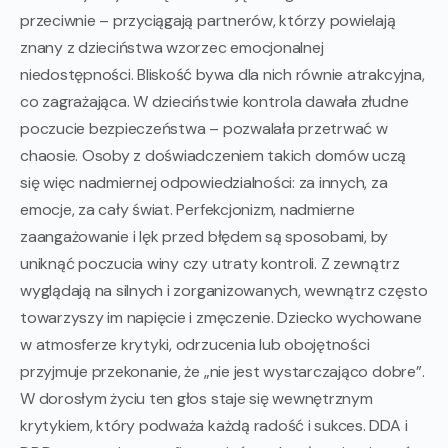
przeciwnie – przyciągają partnerów, którzy powielają
znany z dzieciństwa wzorzec emocjonalnej
niedostępności. Bliskość bywa dla nich równie atrakcyjna,
co zagrażająca. W dzieciństwie kontrola dawała złudne
poczucie bezpieczeństwa – pozwalała przetrwać w
chaosie. Osoby z doświadczeniem takich domów uczą
się więc nadmiernej odpowiedzialności: za innych, za
emocje, za cały świat. Perfekcjonizm, nadmierne
zaangażowanie i lęk przed błędem są sposobami, by
uniknąć poczucia winy czy utraty kontroli. Z zewnątrz
wyglądają na silnych i zorganizowanych, wewnątrz często
towarzyszy im napięcie i zmęczenie. Dziecko wychowane
w atmosferze krytyki, odrzucenia lub obojętności
przyjmuje przekonanie, że „nie jest wystarczająco dobre”.
W dorosłym życiu ten głos staje się wewnętrznym
krytykiem, który podważa każdą radość i sukces. DDA i