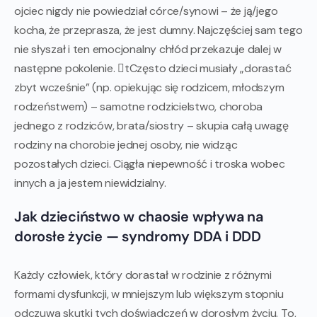
ojciec nigdy nie powiedział córce/synowi – że ją/jego
kocha, że przeprasza, że jest dumny. Najczęściej sam tego
nie słyszał i ten emocjonalny chłód przekazuje dalej w
następne pokolenie. tCzęsto dzieci musiały „dorastać
zbyt wcześnie” (np. opiekując się rodzicem, młodszym
rodzeństwem) – samotne rodzicielstwo, choroba
jednego z rodziców, brata/siostry – skupia całą uwagę
rodziny na chorobie jednej osoby, nie widząc
pozostałych dzieci. Ciągła niepewność i troska wobec
innych a ja jestem niewidzialny.
Jak dzieciństwo w chaosie wpływa na
dorosłe życie — syndromy DDA i DDD
Każdy człowiek, który dorastał w rodzinie z różnymi
formami dysfunkcji, w mniejszym lub większym stopniu
odczuwa skutki tych doświadczeń w dorosłym życiu. To,