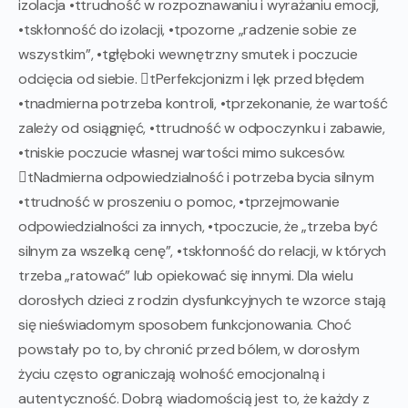
izolacja •ttrudność w rozpoznawaniu i wyrażaniu emocji,
•tskłonność do izolacji, •tpozorne „radzenie sobie ze
wszystkim”, •tgłęboki wewnętrzny smutek i poczucie
odcięcia od siebie. tPerfekcjonizm i lęk przed błędem
•tnadmierna potrzeba kontroli, •tprzekonanie, że wartość
zależy od osiągnięć, •ttrudność w odpoczynku i zabawie,
•tniskie poczucie własnej wartości mimo sukcesów.
tNadmierna odpowiedzialność i potrzeba bycia silnym
•ttrudność w proszeniu o pomoc, •tprzejmowanie
odpowiedzialności za innych, •tpoczucie, że „trzeba być
silnym za wszelką cenę”, •tskłonność do relacji, w których
trzeba „ratować” lub opiekować się innymi. Dla wielu
dorosłych dzieci z rodzin dysfunkcyjnych te wzorce stają
się nieświadomym sposobem funkcjonowania. Choć
powstały po to, by chronić przed bólem, w dorosłym
życiu często ograniczają wolność emocjonalną i
autentyczność. Dobrą wiadomością jest to, że każdy z