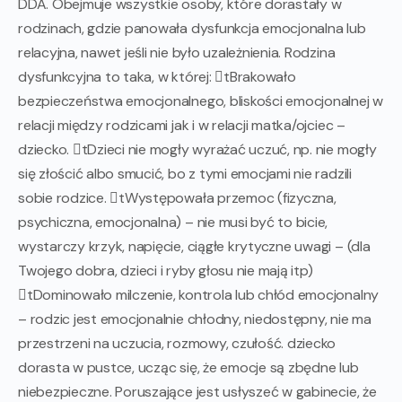
DDA. Obejmuje wszystkie osoby, które dorastały w
rodzinach, gdzie panowała dysfunkcja emocjonalna lub
relacyjna, nawet jeśli nie było uzależnienia. Rodzina
dysfunkcyjna to taka, w której: tBrakowało
bezpieczeństwa emocjonalnego, bliskości emocjonalnej w
relacji między rodzicami jak i w relacji matka/ojciec –
dziecko. tDzieci nie mogły wyrażać uczuć, np. nie mogły
się złościć albo smucić, bo z tymi emocjami nie radzili
sobie rodzice. tWystępowała przemoc (fizyczna,
psychiczna, emocjonalna) – nie musi być to bicie,
wystarczy krzyk, napięcie, ciągłe krytyczne uwagi – (dla
Twojego dobra, dzieci i ryby głosu nie mają itp)
tDominowało milczenie, kontrola lub chłód emocjonalny
– rodzic jest emocjonalnie chłodny, niedostępny, nie ma
przestrzeni na uczucia, rozmowy, czułość. dziecko
dorasta w pustce, ucząc się, że emocje są zbędne lub
niebezpieczne. Poruszające jest usłyszeć w gabinecie, że