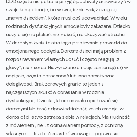
DDD często nie potrafią przyjąć pochwały ani uwierzyć w
swoje kompetencje, bo wewnętrznie wciąż czują się
„małym dzieckiem”, które musi coś udowadniać. W wielu
rodzinach dysfunkcyjnych emocje były zakazane. Dziecko
uczyło się nie płakać, nie złościć, nie okazywać strachu.
W dorosłym życiu ta strategia przetrwania prowadzi do
emocjonalnego odcięcia. Dorosłe dzieci mają problem z
rozpoznawaniem własnych uczuć i często reagują „z
głowy”, nie z serca. Niewyrażone emocje zamieniają się w
napięcie, często bezsenność lub inne somatyczne
dolegliwości. Brak zdrowych granic to jeden z
najczęstszych skutków dorastania w rodzinie
dysfunkcyjnej. Dziecko, które musiało opiekować się
dorosłymi lub brać odpowiedzialność za ich emocje, w
dorosłości łatwo zatraca siebie w relacjach. Ma trudność
z mówieniem „nie”, z odmawianiem pomocy, z ochroną
własnych potrzeb. Zamiast równowagi – pojawia się