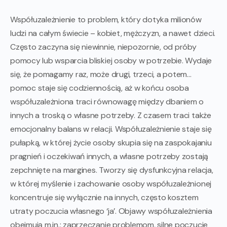
Współuzależnienie to problem, który dotyka milionów
ludzi na całym świecie – kobiet, mężczyzn, a nawet dzieci.
Często zaczyna się niewinnie, niepozornie, od próby
pomocy lub wsparcia bliskiej osoby w potrzebie. Wydaje
się, że pomagamy raz, może drugi, trzeci, a potem…
pomoc staje się codziennością, aż w końcu osoba
współuzależniona traci równowagę między dbaniem o
innych a troską o własne potrzeby. Z czasem traci także
emocjonalny balans w relacji. Współuzależnienie staje się
pułapką, w której życie osoby skupia się na zaspokajaniu
pragnień i oczekiwań innych, a własne potrzeby zostają
zepchnięte na margines. Tworzy się dysfunkcyjna relacja,
w której myślenie i zachowanie osoby współuzależnionej
koncentruje się wyłącznie na innych, często kosztem
utraty poczucia własnego ‘ja’. Objawy współuzależnienia
obejmują m.in.: zaprzeczanie problemom, silne poczucie