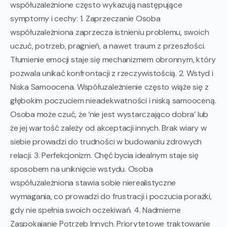
współuzależnione często wykazują następujące
symptomy i cechy: 1. Zaprzeczanie Osoba
współuzależniona zaprzecza istnieniu problemu, swoich
uczuć, potrzeb, pragnień, a nawet traum z przeszłości.
Tłumienie emocji staje się mechanizmem obronnym, który
pozwala unikać konfrontacji z rzeczywistością. 2. Wstyd i
Niska Samoocena. Współuzależnienie często wiąże się z
głębokim poczuciem nieadekwatności i niską samooceną.
Osoba może czuć, że ‘nie jest wystarczająco dobra’ lub
że jej wartość zależy od akceptacji innych. Brak wiary w
siebie prowadzi do trudności w budowaniu zdrowych
relacji. 3. Perfekcjonizm. Chęć bycia idealnym staje się
sposobem na uniknięcie wstydu. Osoba
współuzależniona stawia sobie nierealistyczne
wymagania, co prowadzi do frustracji i poczucia porażki,
gdy nie spełnia swoich oczekiwań. 4. Nadmierne
Zaspokajanie Potrzeb Innych. Priorytetowe traktowanie