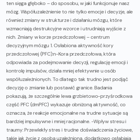
ten sięga głęboko – do sposobu, w jaki funkcjonuje nasz
mózg. Współuzależnienie to nie tylko emocje i decyzje, ale
również zmiany w strukturze i działaniu mózgu, które
wzmacniają destrukcyjne wzorce i utrudniają wyjście z
nich. Zmiany w korze przedczołowej – centrum
decyzyjnym mózgu 1. Osłabiona aktywność kory
przedczołowej (PFC):n-Kora przedczołowa, która
odpowiada za podejmowanie decyzji, regulację emocji i
kontrolę impulsów, działa mniej efektywnie u osób
współuzależnionych. To dlatego tak trudno jest podjąć
decyzję o zmianie lub postawić granice. Badania
pokazują, że szczególnie lewa grzbietowo-przyśrodkowa
część PFC (dmPFC) wykazuje obniżoną aktywność, co
oznacza, że reakcje emocjonalne na trudne sytuacje są
bardziej impulsywne i mniej racjonalne. -Wpływ stresu i
traumy: Przewlekły stres i trudne doświadczenia życiowe,
takie jak życie z osobą uzależnioną, dodatkowo osłabiają