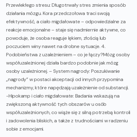
Przewlekłego stresu: Długotrwały stres zmienia sposób
działania mózgu. Kora przedczołowa traci swoją
efektywność, a ciało migdałowate – odpowiedzialne za
reakcje emocjonalne – staje się nadmiernie aktywne, co
powoduje, że osoba reaguje lękiem, złością lub
poczuciem winy nawet na drobne sytuacje. 4.
Podobieństwa z uzależnieniem – co je łączy?Mózg osoby
współuzależnionej działa bardzo podobnie jak mózg
osoby uzależnionej. – System nagrody: Poszukiwanie
„nagrody” w postaci akceptacji od innych przypomina
mechanizmy, które napędzają uzależnienie od substancji.
-Hipokamp i ciało migdałowate: Badania wskazują na
zwiększoną aktywność tych obszarów u osób
współuzależnionych, co wiąże się z silną potrzebą kontroli
i zadowolenia bliskich, a także z trudnościami w radzeniu
sobie z emocjami.