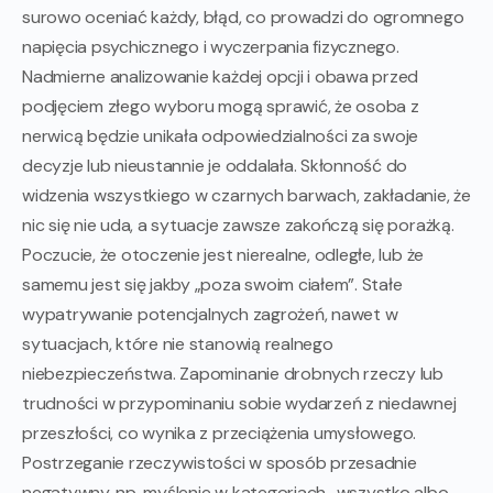
surowo oceniać każdy, błąd, co prowadzi do ogromnego
napięcia psychicznego i wyczerpania fizycznego.
Nadmierne analizowanie każdej opcji i obawa przed
podjęciem złego wyboru mogą sprawić, że osoba z
nerwicą będzie unikała odpowiedzialności za swoje
decyzje lub nieustannie je oddalała. Skłonność do
widzenia wszystkiego w czarnych barwach, zakładanie, że
nic się nie uda, a sytuacje zawsze zakończą się porażką.
Poczucie, że otoczenie jest nierealne, odległe, lub że
samemu jest się jakby „poza swoim ciałem”. Stałe
wypatrywanie potencjalnych zagrożeń, nawet w
sytuacjach, które nie stanowią realnego
niebezpieczeństwa. Zapominanie drobnych rzeczy lub
trudności w przypominaniu sobie wydarzeń z niedawnej
przeszłości, co wynika z przeciążenia umysłowego.
Postrzeganie rzeczywistości w sposób przesadnie
negatywny, np. myślenie w kategoriach „wszystko albo