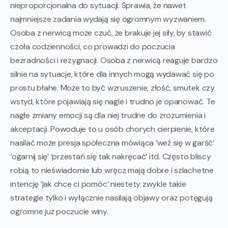
nieproporcjonalna do sytuacji. Sprawia, że nawet
najmniejsze zadania wydają się ogromnym wyzwaniem.
Osoba z nerwicą może czuć, że brakuje jej siły, by stawić
czoła codzienności, co prowadzi do poczucia
bezradności i rezygnacji. Osoba z nerwicą reaguje bardzo
silnie na sytuacje, które dla innych mogą wydawać się po
prostu błahe. Może to być wzruszenie, złość, smutek czy
wstyd, które pojawiają się nagle i trudno je opanować. Te
nagłe zmiany emocji są dla niej trudne do zrozumienia i
akceptacji. Powoduje to u osób chorych cierpienie, które
nasilać może presja społeczna mówiąca ‘weź się w garść’
‘ogarnij się’ ‘przestań się tak nakręcać’ itd. Często bliscy
robią to nieświadomie lub wręcz mają dobre i szlachetne
intencję ‘jak chce ci pomóc’ niestety zwykle takie
strategie tylko i wyłącznie nasilają objawy oraz potęgują
ogromne już poczucie winy.