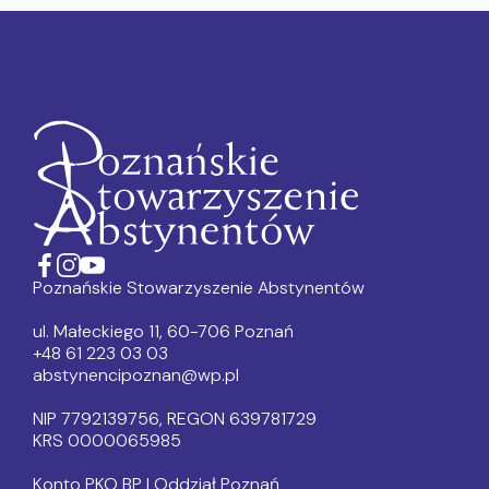
Poznańskie Stowarzyszenie Abstynentów
ul. Małeckiego 11, 60-706 Poznań
+48 61 223 03 03
abstynencipoznan@wp.pl
NIP 7792139756, REGON 639781729
KRS 0000065985
Konto PKO BP I Oddział Poznań