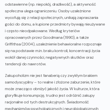
odstawienne (np. niepokój, drażliwość), a aktywność
społeczna ulega ograniczeniu. Osoby uzależnione
wycofują się z relacji społecznych, unikają zapraszania
gości do domu, a kupione przedmioty bywają nieużywane
i często nieodpakowane. Według kryteriów
opracowanych przez Goodmana (1990), a także
Griffithsa (2004), uzależnienie behawioralne rozpoznaje
się na podstawie m.in. braku kontroli, koncentracji życia
wokół danej czynności, negatywnych skutków oraz
tendencji do nawrotów.
Zakupoholizm nie jest fanaberią czy zwykłym brakiem
samodyscypliny – to realne i złożone zaburzenie, które
może znacząco obniżyć jakość życia. W kulturze, która
gloryfikuje konsumpcję, trudno jest odróżnić zakupy
racjonalne od tych destrukcyjnych. Świadomość
mechanizmów psychologicznych i neurobiologicznych