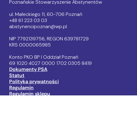
Poznańskie Stowarzyszenie Abstynentów
ul. Małeckiego 11, 60-706 Poznań
+48 61 223 03 03
abstynencipoznan@wp.pl
NIP 7792139756, REGON 639781729
KRS 0000065985
Konto PKO BP I Oddział Poznań
69 1020 4027 0000 1702 0305 8419
Dokumenty PSA
Statut
Polityka prywatności
Regulamin
Regulamin sklepu
Mityngi AA/NA:
Wtorek 18:00-20:00 Quo Vadis (AA)
Czwartek 19:00-21:00 Panta Rhei (NA)
Piątek 18:00-20:00 Dromader (AA)
Niedziela 18:00-19:00 Łazarz (AA)
Terapie DDA/DDD