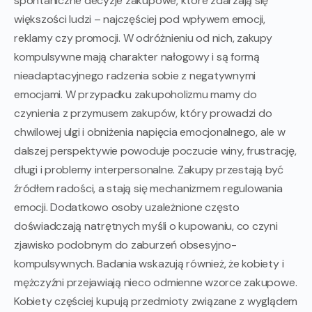
spontaniczne decyzje zakupowe, które zdarzają się
większości ludzi – najczęściej pod wpływem emocji,
reklamy czy promocji. W odróżnieniu od nich, zakupy
kompulsywne mają charakter nałogowy i są formą
nieadaptacyjnego radzenia sobie z negatywnymi
emocjami. W przypadku zakupoholizmu mamy do
czynienia z przymusem zakupów, który prowadzi do
chwilowej ulgi i obniżenia napięcia emocjonalnego, ale w
dalszej perspektywie powoduje poczucie winy, frustrację,
długi i problemy interpersonalne. Zakupy przestają być
źródłem radości, a stają się mechanizmem regulowania
emocji. Dodatkowo osoby uzależnione często
doświadczają natrętnych myśli o kupowaniu, co czyni
zjawisko podobnym do zaburzeń obsesyjno-
kompulsywnych. Badania wskazują również, że kobiety i
mężczyźni przejawiają nieco odmienne wzorce zakupowe.
Kobiety częściej kupują przedmioty związane z wyglądem