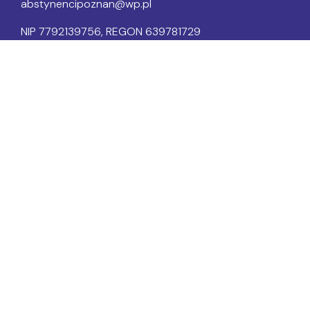
abstynencipoznan@wp.pl
NIP 7792139756, REGON 639781729
KRS 0000065985
Konto PKO BP I Oddział Poznań
69 1020 4027 0000 1702 0305 8419
Dokumenty PSA
Statut
Polityka prywatności
Regulamin
Regulamin sklepu
Mityngi AA/NA:
Wtorek 18:00-20:00 Quo Vadis (AA)
Czwartek 19:00-21:00 Panta Rhei (NA)
Piątek 18:00-20:00 Dromader (AA)
Niedziela 18:00-19:00 Łazarz (AA)
Terapie DDA/DDD
Sobota 09:00 – 11:00
grupa płatna - częściowo refundowana
Sobota 12:00 – 14:00